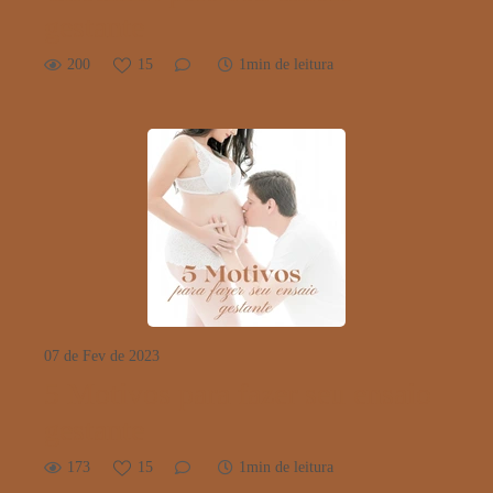
gestante
200
15
1min de leitura
07 de Fev de 2023
5 Motivos para fazer seu ensaio
gestante
173
15
1min de leitura