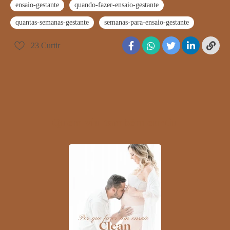
ensaio-gestante
quando-fazer-ensaio-gestante
quantas-semanas-gestante
semanas-para-ensaio-gestante
23
Curtir
Quem viu também curtiu