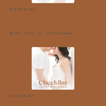
07 de Fev de 2023
Porque fazer um ensaio gestante
clean?
220
15
1min de leitura
07 de Fev de 2023
Checklist para seu ensaio