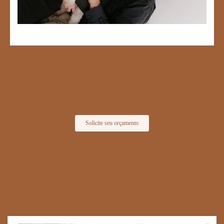
DEIXE SEU COMENTÁRIO, COMPARTILHE!
Solicite seu orçamento
Quem viu também curtiu